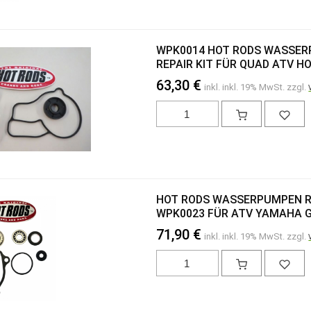
WPK0014 HOT RODS WASSE
REPAIR KIT FÜR QUAD ATV HO
63,30 €
inkl. inkl. 19% MwSt. zzgl.
HOT RODS WASSERPUMPEN R
WPK0023 FÜR ATV YAMAHA G
71,90 €
inkl. inkl. 19% MwSt. zzgl.