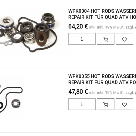
WPK0004 HOT RODS WASSE
REPAIR KIT FÜR QUAD ATV HO
64,20 €
inkl. inkl. 19% MwSt. zzgl.
WPK0055 HOT RODS WASSE
REPAIR KIT FÜR QUAD ATV P
47,80 €
inkl. inkl. 19% MwSt. zzgl.