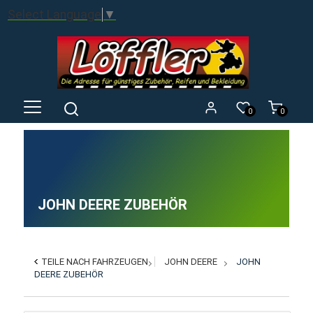
Select Language
▼
0
0
JOHN DEERE ZUBEHÖR
TEILE NACH FAHRZEUGEN
JOHN DEERE
JOHN
DEERE ZUBEHÖR