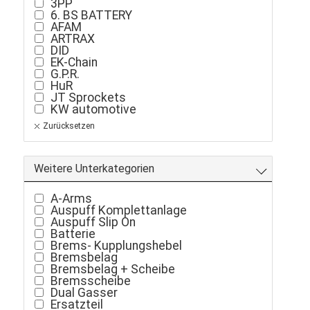
3PP
6. BS BATTERY
AFAM
ARTRAX
DID
EK-Chain
G.P.R.
HuR
JT Sprockets
KW automotive
LQ-Racing
Zurücksetzen
LQ-Racing
MAXIMA
MOTUL
QuadSport
Weitere Unterkategorien
RENTHAL
SMC
A-Arms
TK Turbo Kit
Auspuff Komplettanlage
TwinAir
Auspuff Slip On
XRW
Batterie
Brems- Kupplungshebel
Bremsbelag
Bremsbelag + Scheibe
Bremsscheibe
Dual Gasser
Ersatzteil