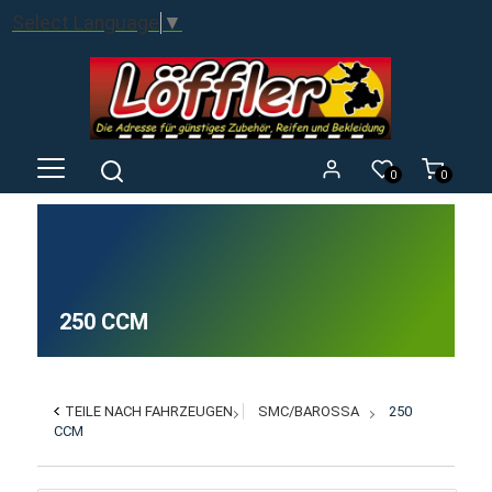
Select Language
▼
0
0
250 CCM
TEILE NACH FAHRZEUGEN
SMC/BAROSSA
250
CCM