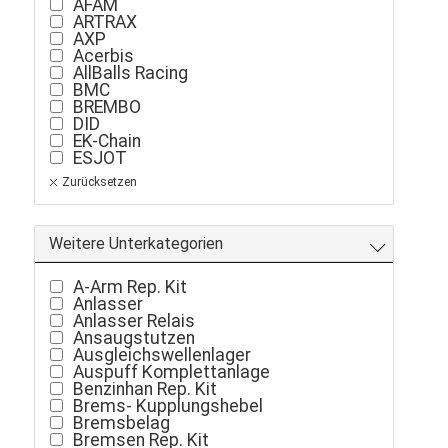
AFAM
ARTRAX
AXP
Acerbis
AllBalls Racing
BMC
BREMBO
DID
EK-Chain
ESJOT
GoldFren
Zurücksetzen
HifloFilter
HuR
JT Sprockets
K&N
Weitere Unterkategorien
LQ-Racing
LQ-Racing
A-Arm Rep. Kit
MAXIMA
Anlasser
MOTUL
Anlasser Relais
NG Brake
Ansaugstutzen
NISSIN
Ausgleichswellenlager
PROX
Auspuff Komplettanlage
ProBrake
Benzinhan Rep. Kit
QuadSport
Brems- Kupplungshebel
RENTHAL
Bremsbelag
TK Turbo Kit
Bremsen Rep. Kit
TwinAir