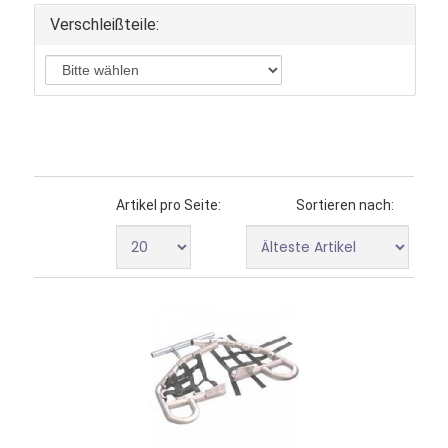
Unterfahrschutz Motor
Verschleißteile:
Unterfahrschutz Schwinge
Vergaser Rep. Kit
Werkzeug
Zwischenscheiben
Zündschloß
Zündspule
Öl
Öl Filter
Artikel pro Seite:
Sortieren nach: