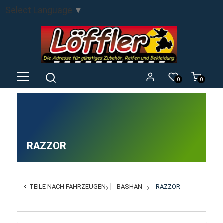
Select Language
▼
0
0
RAZZOR
TEILE NACH FAHRZEUGEN
BASHAN
RAZZOR