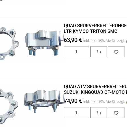
QUAD SPURVERBREITERUNGEN
LTR KYMCO TRITON SMC
63,90 €
inkl. inkl. 19% MwSt. zzgl.
QUAD ATV SPURVERBREITERU
SUZUKI KINGQUAD CF-MOTO
74,90 €
inkl. inkl. 19% MwSt. zzgl.