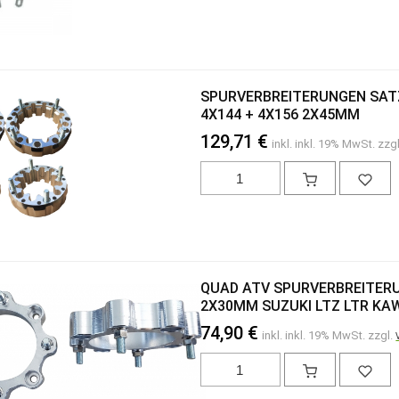
SPURVERBREITERUNGEN SATZ 
4X144 + 4X156 2X45MM
129,71 €
inkl. inkl. 19% MwSt. zzg
QUAD ATV SPURVERBREITERU
2X30MM SUZUKI LTZ LTR KA
74,90 €
inkl. inkl. 19% MwSt. zzgl.