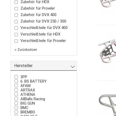
Zubehör für HDX
Zubehör für Prowler
Zubehör für DVX 400
Zubehör für DVX 250 / 300
Verschleißteile für DVX 400
Verschleißteile für HDX
Verschleißteile für Prowler
Verschleißteile f. DVX 250 /
Zurücksetzen
300
WildCat Verschleißteile
Verschleißteile für TRV
Hersteller
Verschleißteile für Alterra
3PP
6. BS BATTERY
AFAM
ARTRAX
ATHENA
AllBalls Racing
BIG GUN
BMC
BREMBO