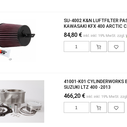
SU-4002 K&N LUFTFILTER PA
KAWASAKI KFX 400 ARCTIC C
84,80 €
inkl. inkl. 19% MwSt. zzgl.
41001-K01 CYLINDERWORKS B
SUZUKI LTZ 400 -2013
466,20 €
inkl. inkl. 19% MwSt. zzg