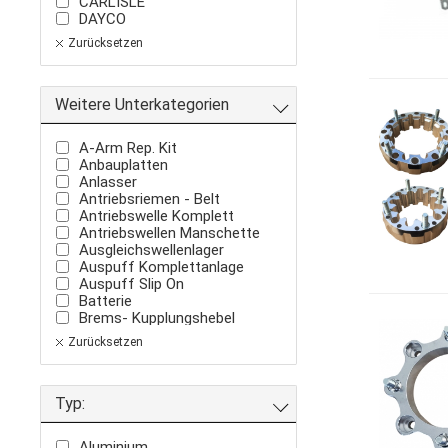
CARLISLE
DAYCO
DID
Zurücksetzen
Direction2
Dragonfire
EK-Chain
Weitere Unterkategorien
Electrosport
GoldFren
HifloFilter
A-Arm Rep. Kit
Hot Rods
Anbauplatten
Hotcams
Anlasser
HuR
Antriebsriemen - Belt
ITP
Antriebswelle Komplett
Iron Baltic
Antriebswellen Manschette
JT Sprockets
Ausgleichswellenlager
K&N
Auspuff Komplettanlage
KIMPEX
Auspuff Slip On
KW automotive
Batterie
Kolpin DirtWorks
Brems- Kupplungshebel
LQ-Racing
Bremsbelag
LQ-Racing
Zurücksetzen
Bremsbelag + Scheibe
MAXIMA
Bremsen Rep. Kit
MOTUL
Bremsscheibe
NG Brake
Typ:
Bremszange - Sattel
NISSIN
CDI
Newfrem
Dichtung
ProBrake
Aluminium