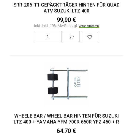
Stoßdämpfer / Federbein Rep.
SRR-206-T1 GEPÄCKTRÄGER HINTEN FÜR QUAD
Tankdeckel
Unterfahrschutz A-Arm - vorne
ATV SUZUKI LTZ 400
Unterfahrschutz Motor
99,90 €
Unterfahrschutz Schwinge
Vergaser Rep. Kit
inkl. inkl. 19% MwSt. zzgl.
Versandkosten
Wasserpumpen Rep. Kit
Wassertemperatur Sensor
Werkzeug
Wheele Bar
Zubehör
Zwischenscheiben
Zylinder Kit
Öl
Öl Ablassschraube
Öl Filter
Ölwechsel Kit
WHEELE BAR / WHEELIBAR HINTEN FÜR SUZUKI
LTZ 400 + YAMAHA YFM 700R 660R YFZ 450 + R
64,70 €