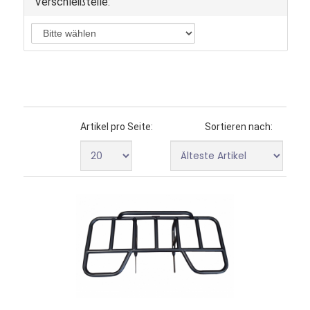
Verschleißteile:
Luftfilter Zubehör
Luftfilter Überzug
Nabe
Nabenträger
Nerv Bar
Nerv Bar mit HeelGuards
Netze
Nockenwelle
Radlager
Rear Bumper
Regler
Artikel pro Seite:
Sortieren nach:
Ritzel
Schalthebel
Scheinwerfer
Schrauben Kit
Schwingen Reparatur Kit
Simmeringe
Sitzbezug
Sitzheizung
Sonstige
Spurstangen
Spurstangen Kugelkopf
Spurverbreiterungen
Stabilisator
Stahlfelge
Steuerkette