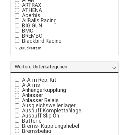
AFAM
ARTRAX
ATHENA
Acerbis
AllBalls Racing
BIG GUN
BMC
BREMBO
Blackbird Racing
CrossPro
Zurücksetzen
DID
EK-Chain
Electrosport
G.P.R.
Weitere Unterkategorien
GoldFren
HifloFilter
A-Arm Rep. Kit
Hot Rods
A-Arms
Hotcams
Anhängerkupplung
HuR
Anlasser
JT Sprockets
Anlasser Relais
K&N
Ausgleichswellenlager
KW automotive
Auspuff Komplettanlage
LQ-Racing
Auspuff Slip On
LQ-Racing
Batterie
LeoVince
Brems- Kupplungshebel
MAXIMA
Bremsbelag
MOTUL